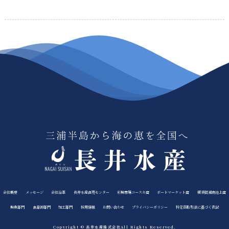
会社概要
メッセージ
会社沿革
長井水産直売センター
彩鮮市場コースカ店
ポートマーケット店
横須賀湘南池上店
鮮魚部門
食品卸部門
加工部門
採用情報
お問い合わせ
プライバシーポリシー
特定商取引法に基づく表記
Copyright © 長井水産株式会社All Rights Reserved.