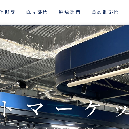
社概要
直売部門
鮮魚部門
食品卸部門
トマーケ