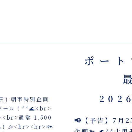
ポート
202
📢【予告】7月2
企画✨ 🌊**土用