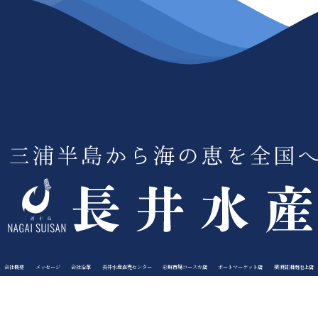
会社概要
メッセージ
会社沿革
長井水産直売センター
彩鮮市場コースカ店
ポートマーケット店
横須賀湘南池上店
鮮魚部門
食品卸部門
加工部門
採用情報
お問い合わせ
プライバシーポリシー
特定商取引法に基づく表記
Copyright © 長井水産株式会社All Rights Reserved.