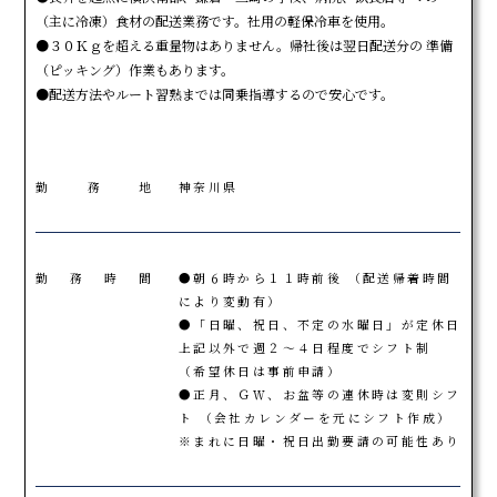
（主に冷凍）食材の配送業務です。社用の軽保冷車を使用。
●３０Ｋｇを超える重量物はありません。帰社後は翌日配送分の 準備
（ピッキング）作業もあります。
●配送方法やルート習熟までは同乗指導するので安心です。
勤務地
神奈川県
勤務時間
●朝６時から１１時前後 （配送帰着時間
により変動有）
●「日曜、祝日、不定の水曜日」が定休日
上記以外で週２～４日程度でシフト制
（希望休日は事前申請）
●正月、ＧＷ、お盆等の連休時は変則シフ
ト （会社カレンダーを元にシフト作成）
※まれに日曜・祝日出勤要請の可能性あり