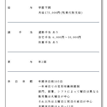
給与
学歴不問
月給175,000円(残業代別支給)
諸手当
通勤手当 あり
住宅手当 6,000円～10,000円
扶養手当 あり
賞与
年2回
休日休暇
年間休日数105日
一年単位での変形労働時間制
部門、部署、シフトによって曜日は異なる
販売職は火曜日が中心
それ以外は土曜日と祝日の前日が中心
月間休日数は６日～11日