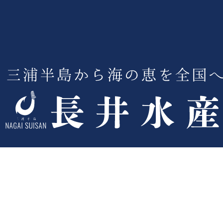
会社概要
メッセージ
会社沿革
長井水産直売センター
彩鮮市場コースカ店
ポートマーケット店
横須賀湘南池上店
鮮魚部門
食品卸部門
加工部門
採用情報
お問い合わせ
プライバシーポリシー
特定商取引法に基づく表記
Copyright © 長井水産株式会社All Rights Reserved.