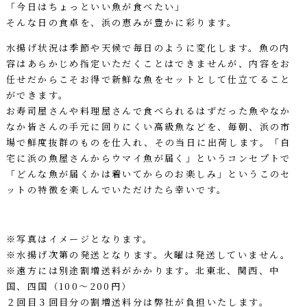
「今日はちょっといい魚が食べたい」
そんな日の食卓を、浜の恵みが豊かに彩ります。
水揚げ状況は季節や天候で毎日のように変化します。魚の内
容はあらかじめ指定いただくことはできませんが、内容をお
任せだからこそお得で新鮮な魚をセットとして仕立てること
ができます。
お寿司屋さんや料理屋さんで食べられるはずだった魚やなか
なか皆さんの手元に回りにくい高級魚などを、毎朝、浜の市
場で鮮度抜群のものを仕入れ、その当日に出荷します。「自
宅に浜の魚屋さんからウマイ魚が届く」というコンセプトで
「どんな魚が届くかは着いてからのお楽しみ」というこのセ
ットの特徴を楽しんでいただけたら幸いです。
※写真はイメージとなります。
※水揚げ次第の発送となります。火曜は発送していません。
※遠方には別途割増送料がかかります。北東北、関西、中
国、四国（100～200円）
２回目３回目分の割増送料分は弊社が負担いたします。