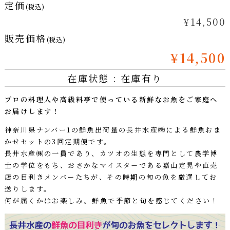
定価
(税込)
¥14,500
販売価格
(税込)
¥14,500
在庫状態 : 在庫有り
プロの料理人や高級料亭で使っている新鮮なお魚をご家庭へ
お届けします！
神奈川県ナンバー1の鮮魚出荷量の長井水産㈱による鮮魚おま
かせセットの3回定期便です。
長井水産㈱の一員であり、カツオの生態を専門として農学博
士の学位をもち、おさかなマイスターである嘉山定晃や直売
店の目利きメンバーたちが、その時期の旬の魚を厳選してお
送りします。
何が届くかはお楽しみ。鮮魚で季節と旬を感じてください！