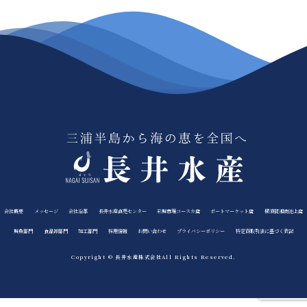
会社概要
メッセージ
会社沿革
長井水産直売センター
彩鮮市場コースカ店
ポートマーケット店
横須賀湘南池上店
鮮魚部門
食品卸部門
加工部門
採用情報
お問い合わせ
プライバシーポリシー
特定商取引法に基づく表記
Copyright © 長井水産株式会社All Rights Reserved.